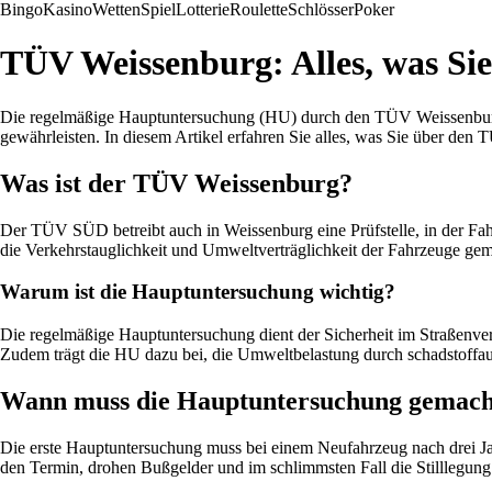
Bingo
Kasino
Wetten
Spiel
Lotterie
Roulette
Schlösser
Poker
TÜV Weissenburg: Alles, was Si
Die regelmäßige Hauptuntersuchung (HU) durch den TÜV Weissenburg is
gewährleisten. In diesem Artikel erfahren Sie alles, was Sie über de
Was ist der TÜV Weissenburg?
Der TÜV SÜD betreibt auch in Weissenburg eine Prüfstelle, in der Fa
die Verkehrstauglichkeit und Umweltverträglichkeit der Fahrzeuge ge
Warum ist die Hauptuntersuchung wichtig?
Die regelmäßige Hauptuntersuchung dient der Sicherheit im Straßenv
Zudem trägt die HU dazu bei, die Umweltbelastung durch schadstoffau
Wann muss die Hauptuntersuchung gemach
Die erste Hauptuntersuchung muss bei einem Neufahrzeug nach drei Jahr
den Termin, drohen Bußgelder und im schlimmsten Fall die Stilllegung