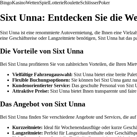
Bingo
Kasino
Wetten
Spiel
Lotterie
Roulette
Schlösser
Poker
Sixt Unna: Entdecken Sie die We
Sixt Unna ist eine renommierte Autovermietung, die Ihnen eine Vielza
eine Geschäftsreise oder Langzeitmiete benötigen, Sixt Unna hat das 
Die Vorteile von Sixt Unna
Bei Sixt Unna profitieren Sie von zahlreichen Vorteilen, die Ihren Mi
Vielfältige Fahrzeugauswahl:
Sixt Unna bietet eine breite Pal
Flexible Buchungsoptionen:
Sie können bei Sixt Unna ganz nach
Kundenorientierter Service:
Das geschulte Personal von Sixt U
Attraktive Preise:
Sixt Unna bietet Ihnen transparente und fair
Das Angebot von Sixt Unna
Bei Sixt Unna finden Sie verschiedene Angebote und Services, die auf 
Kurzzeitmiete:
Ideal für Wochenendausflüge oder kurze Geschäf
Langzeitmiete:
Perfekt für Langzeitaufenthalte oder Geschäftspr