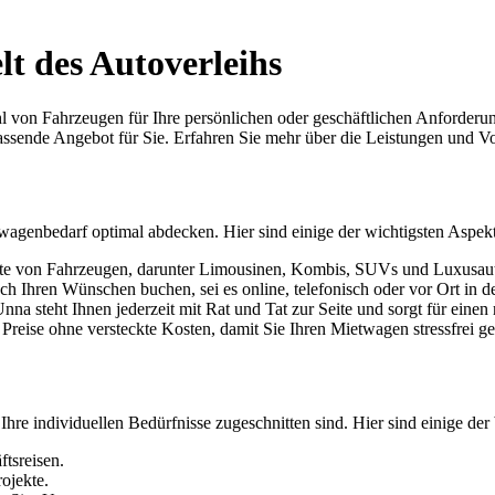
lt des Autoverleihs
hl von Fahrzeugen für Ihre persönlichen oder geschäftlichen Anforderu
passende Angebot für Sie. Erfahren Sie mehr über die Leistungen und V
etwagenbedarf optimal abdecken. Hier sind einige der wichtigsten Aspek
ette von Fahrzeugen, darunter Limousinen, Kombis, SUVs und Luxusauto
 Ihren Wünschen buchen, sei es online, telefonisch oder vor Ort in der
nna steht Ihnen jederzeit mit Rat und Tat zur Seite und sorgt für ein
e Preise ohne versteckte Kosten, damit Sie Ihren Mietwagen stressfrei 
Ihre individuellen Bedürfnisse zugeschnitten sind. Hier sind einige de
tsreisen.
ojekte.