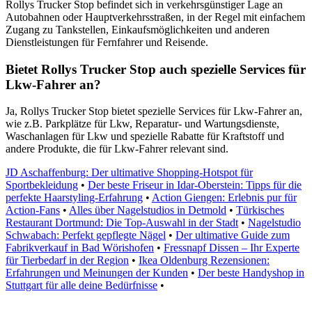
Rollys Trucker Stop befindet sich in verkehrsgünstiger Lage an
Autobahnen oder Hauptverkehrsstraßen, in der Regel mit einfachem
Zugang zu Tankstellen, Einkaufsmöglichkeiten und anderen
Dienstleistungen für Fernfahrer und Reisende.
Bietet Rollys Trucker Stop auch spezielle Services für
Lkw-Fahrer an?
Ja, Rollys Trucker Stop bietet spezielle Services für Lkw-Fahrer an,
wie z.B. Parkplätze für Lkw, Reparatur- und Wartungsdienste,
Waschanlagen für Lkw und spezielle Rabatte für Kraftstoff und
andere Produkte, die für Lkw-Fahrer relevant sind.
JD Aschaffenburg: Der ultimative Shopping-Hotspot für
Sportbekleidung
•
Der beste Friseur in Idar-Oberstein: Tipps für die
perfekte Haarstyling-Erfahrung
•
Action Giengen: Erlebnis pur für
Action-Fans
•
Alles über Nagelstudios in Detmold
•
Türkisches
Restaurant Dortmund: Die Top-Auswahl in der Stadt
•
Nagelstudio
Schwabach: Perfekt gepflegte Nägel
•
Der ultimative Guide zum
Fabrikverkauf in Bad Wörishofen
•
Fressnapf Dissen – Ihr Experte
für Tierbedarf in der Region
•
Ikea Oldenburg Rezensionen:
Erfahrungen und Meinungen der Kunden
•
Der beste Handyshop in
Stuttgart für alle deine Bedürfnisse
•