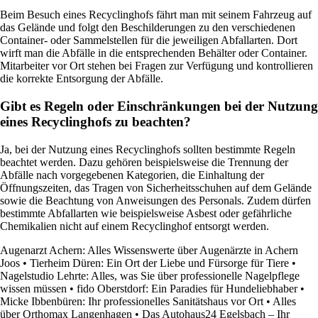
Beim Besuch eines Recyclinghofs fährt man mit seinem Fahrzeug auf
das Gelände und folgt den Beschilderungen zu den verschiedenen
Container- oder Sammelstellen für die jeweiligen Abfallarten. Dort
wirft man die Abfälle in die entsprechenden Behälter oder Container.
Mitarbeiter vor Ort stehen bei Fragen zur Verfügung und kontrollieren
die korrekte Entsorgung der Abfälle.
Gibt es Regeln oder Einschränkungen bei der Nutzung
eines Recyclinghofs zu beachten?
Ja, bei der Nutzung eines Recyclinghofs sollten bestimmte Regeln
beachtet werden. Dazu gehören beispielsweise die Trennung der
Abfälle nach vorgegebenen Kategorien, die Einhaltung der
Öffnungszeiten, das Tragen von Sicherheitsschuhen auf dem Gelände
sowie die Beachtung von Anweisungen des Personals. Zudem dürfen
bestimmte Abfallarten wie beispielsweise Asbest oder gefährliche
Chemikalien nicht auf einem Recyclinghof entsorgt werden.
Augenarzt Achern: Alles Wissenswerte über Augenärzte in Achern
Joos
•
Tierheim Düren: Ein Ort der Liebe und Fürsorge für Tiere
•
Nagelstudio Lehrte: Alles, was Sie über professionelle Nagelpflege
wissen müssen
•
fido Oberstdorf: Ein Paradies für Hundeliebhaber
•
Micke Ibbenbüren: Ihr professionelles Sanitätshaus vor Ort
•
Alles
über Orthomax Langenhagen
•
Das Autohaus24 Egelsbach – Ihr