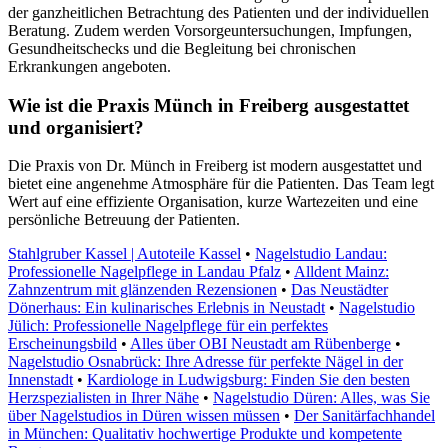
der ganzheitlichen Betrachtung des Patienten und der individuellen
Beratung. Zudem werden Vorsorgeuntersuchungen, Impfungen,
Gesundheitschecks und die Begleitung bei chronischen
Erkrankungen angeboten.
Wie ist die Praxis Münch in Freiberg ausgestattet
und organisiert?
Die Praxis von Dr. Münch in Freiberg ist modern ausgestattet und
bietet eine angenehme Atmosphäre für die Patienten. Das Team legt
Wert auf eine effiziente Organisation, kurze Wartezeiten und eine
persönliche Betreuung der Patienten.
Stahlgruber Kassel | Autoteile Kassel
•
Nagelstudio Landau:
Professionelle Nagelpflege in Landau Pfalz
•
Alldent Mainz:
Zahnzentrum mit glänzenden Rezensionen
•
Das Neustädter
Dönerhaus: Ein kulinarisches Erlebnis in Neustadt
•
Nagelstudio
Jülich: Professionelle Nagelpflege für ein perfektes
Erscheinungsbild
•
Alles über OBI Neustadt am Rübenberge
•
Nagelstudio Osnabrück: Ihre Adresse für perfekte Nägel in der
Innenstadt
•
Kardiologe in Ludwigsburg: Finden Sie den besten
Herzspezialisten in Ihrer Nähe
•
Nagelstudio Düren: Alles, was Sie
über Nagelstudios in Düren wissen müssen
•
Der Sanitärfachhandel
in München: Qualitativ hochwertige Produkte und kompetente