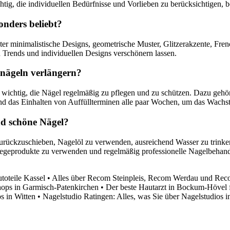
htig, die individuellen Bedürfnisse und Vorlieben zu berücksichtigen, b
onders beliebt?
unter minimalistische Designs, geometrische Muster, Glitzerakzente, F
en Trends und individuellen Designs verschönern lassen.
lnägeln verlängern?
es wichtig, die Nägel regelmäßig zu pflegen und zu schützen. Dazu ge
nd das Einhalten von Auffüllterminen alle paar Wochen, um das Wachst
nd schöne Nägel?
 zurückzuschieben, Nagelöl zu verwenden, ausreichend Wasser zu trink
flegeprodukte zu verwenden und regelmäßig professionelle Nagelbeha
toteile Kassel
•
Alles über Recom Steinpleis, Recom Werdau und Rec
hops in Garmisch-Patenkirchen
•
Der beste Hautarzt in Bockum-Hövel 
s in Witten
•
Nagelstudio Ratingen: Alles, was Sie über Nagelstudios i