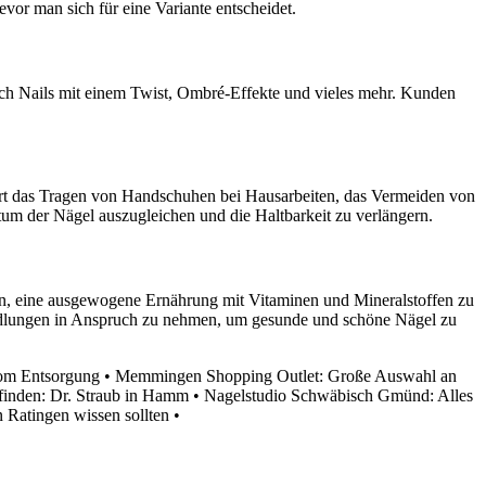
evor man sich für eine Variante entscheidet.
rench Nails mit einem Twist, Ombré-Effekte und vieles mehr. Kunden
hört das Tragen von Handschuhen bei Hausarbeiten, das Vermeiden von
um der Nägel auszugleichen und die Haltbarkeit zu verlängern.
en, eine ausgewogene Ernährung mit Vitaminen und Mineralstoffen zu
ndlungen in Anspruch zu nehmen, um gesunde und schöne Nägel zu
om Entsorgung
•
Memmingen Shopping Outlet: Große Auswahl an
finden: Dr. Straub in Hamm
•
Nagelstudio Schwäbisch Gmünd: Alles
n Ratingen wissen sollten
•