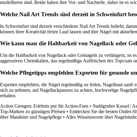
modellieren sind. Beide haben ihre Vor- und Nachteile, daher ist es wic
Welche Nail Art Trends sind derzeit in Schweinfurt bes
In Schweinfurt sind derzeit verschiedene Nail Art Trends beliebt, dar
können ihrer Kreativität freien Lauf lassen und ihre Nägel mit aktuell
Wie kann man die Haltbarkeit von Nagellack oder Ge
Um die Haltbarkeit von Nagellack oder Gelnägeln zu verlängern, ist 
aggressiven Chemikalien, das regelmäßige Auffrischen des Topcoats u
Welche Pflegetipps empfehlen Experten für gesunde u
Experten empfehlen, die Nägel regelmäßig zu feilen, Nagelhaut sanft
sich zu nehmen, auf Nagellackpausen zu achten, hochwertige Nagelp
erhalten.
Action Giengen: Erlebnis pur für Action-Fans
•
Stahlgruber Kassel | Au
Top-Marken zu günstigen Preisen
•
Entdecken Sie die besten Outlet-S
über Maniküre und Nagelpflege
•
Alles Wissenswerte über Nagelstudio