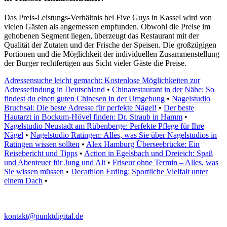
Das Preis-Leistungs-Verhältnis bei Five Guys in Kassel wird von
vielen Gästen als angemessen empfunden. Obwohl die Preise im
gehobenen Segment liegen, überzeugt das Restaurant mit der
Qualität der Zutaten und der Frische der Speisen. Die großzügigen
Portionen und die Möglichkeit der individuellen Zusammenstellung
der Burger rechtfertigen aus Sicht vieler Gäste die Preise.
Adressensuche leicht gemacht: Kostenlose Möglichkeiten zur
Adressefindung in Deutschland
•
Chinarestaurant in der Nähe: So
findest du einen guten Chinesen in der Umgebung
•
Nagelstudio
Bruchsal: Die beste Adresse für perfekte Nägel!
•
Der beste
Hautarzt in Bockum-Hövel finden: Dr. Straub in Hamm
•
Nagelstudio Neustadt am Rübenberge: Perfekte Pflege für Ihre
Nägel
•
Nagelstudio Ratingen: Alles, was Sie über Nagelstudios in
Ratingen wissen sollten
•
Alex Hamburg Überseebrücke: Ein
Reisebericht und Tipps
•
Action in Egelsbach und Dreieich: Spaß
und Abenteuer für Jung und Alt
•
Friseur ohne Termin – Alles, was
Sie wissen müssen
•
Decathlon Erding: Sportliche Vielfalt unter
einem Dach
•
kontakt@punktdigital.de