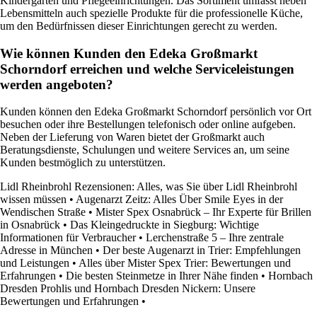
Kindergärten und Pflegeeinrichtungen. Das Sortiment umfasst neben
Lebensmitteln auch spezielle Produkte für die professionelle Küche,
um den Bedürfnissen dieser Einrichtungen gerecht zu werden.
Wie können Kunden den Edeka Großmarkt
Schorndorf erreichen und welche Serviceleistungen
werden angeboten?
Kunden können den Edeka Großmarkt Schorndorf persönlich vor Ort
besuchen oder ihre Bestellungen telefonisch oder online aufgeben.
Neben der Lieferung von Waren bietet der Großmarkt auch
Beratungsdienste, Schulungen und weitere Services an, um seine
Kunden bestmöglich zu unterstützen.
Lidl Rheinbrohl Rezensionen: Alles, was Sie über Lidl Rheinbrohl
wissen müssen
•
Augenarzt Zeitz: Alles Über Smile Eyes in der
Wendischen Straße
•
Mister Spex Osnabrück – Ihr Experte für Brillen
in Osnabrück
•
Das Kleingedruckte in Siegburg: Wichtige
Informationen für Verbraucher
•
Lerchenstraße 5 – Ihre zentrale
Adresse in München
•
Der beste Augenarzt in Trier: Empfehlungen
und Leistungen
•
Alles über Mister Spex Trier: Bewertungen und
Erfahrungen
•
Die besten Steinmetze in Ihrer Nähe finden
•
Hornbach
Dresden Prohlis und Hornbach Dresden Nickern: Unsere
Bewertungen und Erfahrungen
•