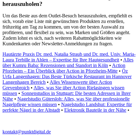
herauszuholen?
Um das Beste aus dem Outlet-Besuch herauszuholen, empfiehlt es
sich, vorab eine Liste mit gewünschten Produkten zu erstellen,
frühzeitig am Tag zu kommen, um von der besten Auswahl zu
profitieren, und flexibel zu sein, was Marken und Größen angeht.
Zudem lohnt es sich, nach weiteren Rabattmöglichkeiten wie
Kundenkarten oder Newsletter-Anmeldungen zu fragen.
Hautärzte Praxis Dr. med. Natalia Straub und Dr. med. Univ. Maria-
Laura Terbille in Ahlen – Expertise für Ihre Hautgesundheit
•
Alles
über Kumru Baba: Rezensionen und Standort in Köln
•
Action
Pforzheim – Ein Überblick über Action in Pforzheim-Mitte
•
Öz
Urfa Langenhagen: Das Beste Türkische Restaurant im Hannover
Langenhagen Bereich
•
Alles Wissenswerte über Action
Grevenbroich
•
Alles, was Sie über Action Rielasingen wissen
müssen
•
Sonnenstudios in Stuttgart: Die besten Adressen in Ihrer
Nähe
•
Nagelstudio Gütersloh: Alles, was Sie über professionelle
Nagelpflege wissen müssen
•
Nagelstudio Landshut: Expertise für
perfekte Nägel in der Altstadt
•
Elektronik Bauteile in der Nähe
•
kontakt@punktdigital.de