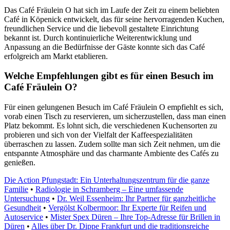
Das Café Fräulein O hat sich im Laufe der Zeit zu einem beliebten
Café in Köpenick entwickelt, das für seine hervorragenden Kuchen,
freundlichen Service und die liebevoll gestaltete Einrichtung
bekannt ist. Durch kontinuierliche Weiterentwicklung und
Anpassung an die Bedürfnisse der Gäste konnte sich das Café
erfolgreich am Markt etablieren.
Welche Empfehlungen gibt es für einen Besuch im
Café Fräulein O?
Für einen gelungenen Besuch im Café Fräulein O empfiehlt es sich,
vorab einen Tisch zu reservieren, um sicherzustellen, dass man einen
Platz bekommt. Es lohnt sich, die verschiedenen Kuchensorten zu
probieren und sich von der Vielfalt der Kaffeespezialitäten
überraschen zu lassen. Zudem sollte man sich Zeit nehmen, um die
entspannte Atmosphäre und das charmante Ambiente des Cafés zu
genießen.
Die Action Pfungstadt: Ein Unterhaltungszentrum für die ganze
Familie
•
Radiologie in Schramberg – Eine umfassende
Untersuchung
•
Dr. Weil Essenheim: Ihr Partner für ganzheitliche
Gesundheit
•
Vergölst Kolbermoor: Ihr Experte für Reifen und
Autoservice
•
Mister Spex Düren – Ihre Top-Adresse für Brillen in
Düren
•
Alles über Dr. Dippe Frankfurt und die traditionsreiche