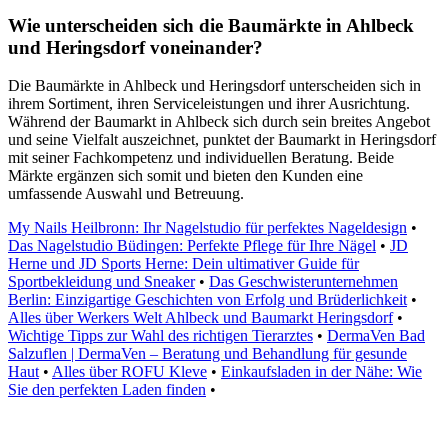
Wie unterscheiden sich die Baumärkte in Ahlbeck
und Heringsdorf voneinander?
Die Baumärkte in Ahlbeck und Heringsdorf unterscheiden sich in
ihrem Sortiment, ihren Serviceleistungen und ihrer Ausrichtung.
Während der Baumarkt in Ahlbeck sich durch sein breites Angebot
und seine Vielfalt auszeichnet, punktet der Baumarkt in Heringsdorf
mit seiner Fachkompetenz und individuellen Beratung. Beide
Märkte ergänzen sich somit und bieten den Kunden eine
umfassende Auswahl und Betreuung.
My Nails Heilbronn: Ihr Nagelstudio für perfektes Nageldesign
•
Das Nagelstudio Büdingen: Perfekte Pflege für Ihre Nägel
•
JD
Herne und JD Sports Herne: Dein ultimativer Guide für
Sportbekleidung und Sneaker
•
Das Geschwisterunternehmen
Berlin: Einzigartige Geschichten von Erfolg und Brüderlichkeit
•
Alles über Werkers Welt Ahlbeck und Baumarkt Heringsdorf
•
Wichtige Tipps zur Wahl des richtigen Tierarztes
•
DermaVen Bad
Salzuflen | DermaVen – Beratung und Behandlung für gesunde
Haut
•
Alles über ROFU Kleve
•
Einkaufsladen in der Nähe: Wie
Sie den perfekten Laden finden
•