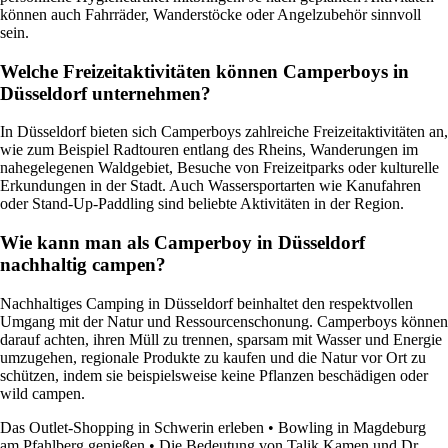
können auch Fahrräder, Wanderstöcke oder Angelzubehör sinnvoll
sein.
Welche Freizeitaktivitäten können Camperboys in
Düsseldorf unternehmen?
In Düsseldorf bieten sich Camperboys zahlreiche Freizeitaktivitäten an,
wie zum Beispiel Radtouren entlang des Rheins, Wanderungen im
nahegelegenen Waldgebiet, Besuche von Freizeitparks oder kulturelle
Erkundungen in der Stadt. Auch Wassersportarten wie Kanufahren
oder Stand-Up-Paddling sind beliebte Aktivitäten in der Region.
Wie kann man als Camperboy in Düsseldorf
nachhaltig campen?
Nachhaltiges Camping in Düsseldorf beinhaltet den respektvollen
Umgang mit der Natur und Ressourcenschonung. Camperboys können
darauf achten, ihren Müll zu trennen, sparsam mit Wasser und Energie
umzugehen, regionale Produkte zu kaufen und die Natur vor Ort zu
schützen, indem sie beispielsweise keine Pflanzen beschädigen oder
wild campen.
Das Outlet-Shopping in Schwerin erleben
•
Bowling in Magdeburg
am Pfahlberg genießen
•
Die Bedeutung von Talik Kamen und Dr.