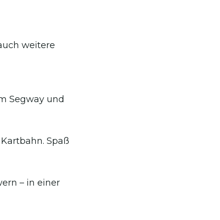
auch weitere
em Segway und
r Kartbahn. Spaß
ern – in einer