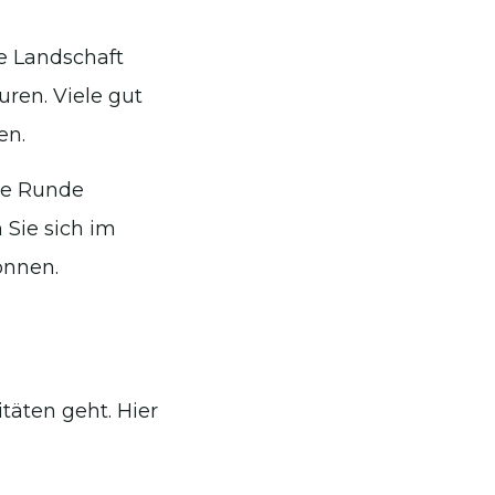
e Landschaft
ren. Viele gut
en.
ine Runde
 Sie sich im
önnen.
täten geht. Hier