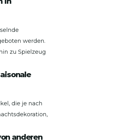
 in
hselnde
geboten werden.
hin zu Spielzeug
saisonale
kel, die je nach
achtsdekoration,
von anderen