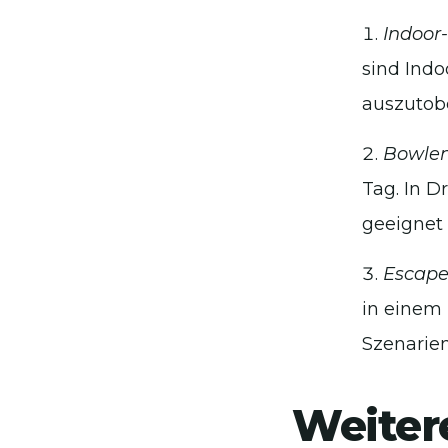
Indoor
sind Indo
auszutob
Bowle
Tag. In D
geeignet 
Escape
in einem
Szenarien
Weiter