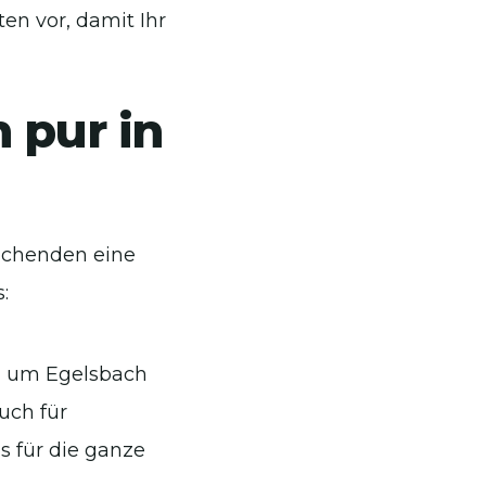
en vor, damit Ihr
 pur in
uchenden eine
:
d um Egelsbach
auch für
s für die ganze