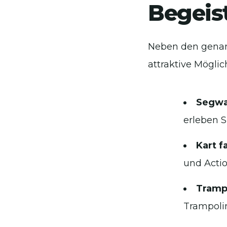
Begeis
Neben den genann
attraktive Möglic
Segwa
erleben S
Kart f
und Actio
Tramp
Trampolin