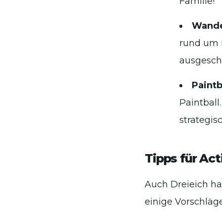
Familie!
Wande
rund um 
ausgeschi
Paintb
Paintball
strategi
Tipps für Act
Auch Dreieich ha
einige Vorschläg