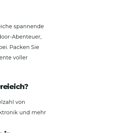
reiche spannende
door-Abenteuer,
ei. Packen Sie
nte voller
reieich?
elzahl von
ektronik und mehr