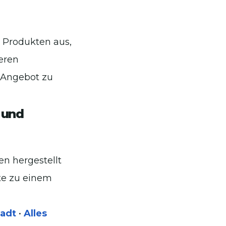
n Produkten aus,
eren
s Angebot zu
 und
en hergestellt
te zu einem
tadt
•
Alles