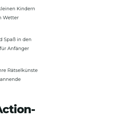
kleinen Kindern
em Wetter
d Spaß in den
 für Anfänger
Ihre Rätselkünste
spannende
Action-