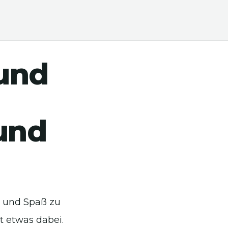
 und
und
n und Spaß zu
st etwas dabei.