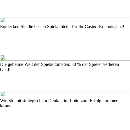
Entdecken Sie die besten Spielanbieter für Ihr Casino-Erlebnis jetzt!
Die geheime Welt der Spielautomaten: 80 % der Spieler verlieren
Geld!
Wie Sie mit strategischem Denken im Lotto zum Erfolg kommen
können