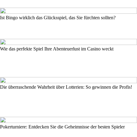
Ist Bingo wirklich das Glücksspiel, das Sie fürchten sollten?
Wie das perfekte Spiel Ihre Abenteuerlust im Casino weckt
Die überraschende Wahrheit über Lotterien: So gewinnen die Profis!
Pokerturniere: Entdecken Sie die Geheimnisse der besten Spieler