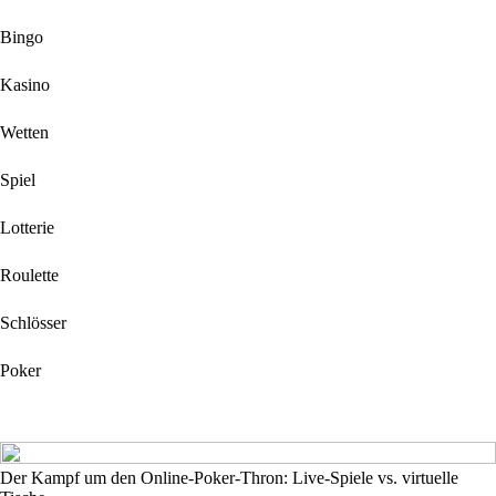
Bingo
Kasino
Wetten
Spiel
Lotterie
Roulette
Schlösser
Poker
Der Kampf um den Online-Poker-Thron: Live-Spiele vs. virtuelle