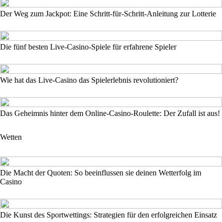
Der Weg zum Jackpot: Eine Schritt-für-Schritt-Anleitung zur Lotterie
Die fünf besten Live-Casino-Spiele für erfahrene Spieler
Wie hat das Live-Casino das Spielerlebnis revolutioniert?
Das Geheimnis hinter dem Online-Casino-Roulette: Der Zufall ist aus!
Wetten
Die Macht der Quoten: So beeinflussen sie deinen Wetterfolg im
Casino
Die Kunst des Sportwettings: Strategien für den erfolgreichen Einsatz